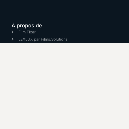
À propos de
Film Fixer
LEXLUX par Films.Solutions
Services de production cinématographique
Filmer au Canada
Blogs
PortFolio
On passe au vert
Filmer au Canada FAQ
Politique de confidentialité
Cookie Policy (CA)