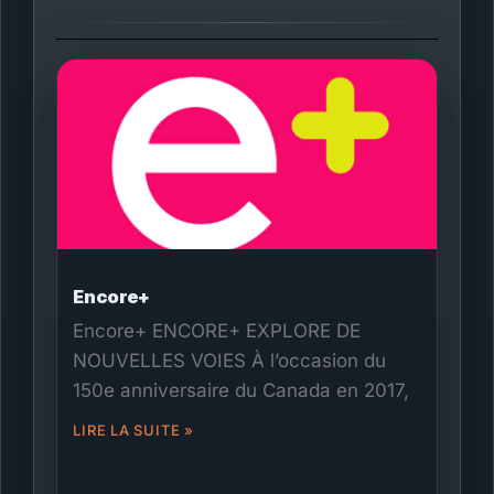
Encore+
Encore+ ENCORE+ EXPLORE DE
NOUVELLES VOIES À l’occasion du
150e anniversaire du Canada en 2017,
LIRE LA SUITE »