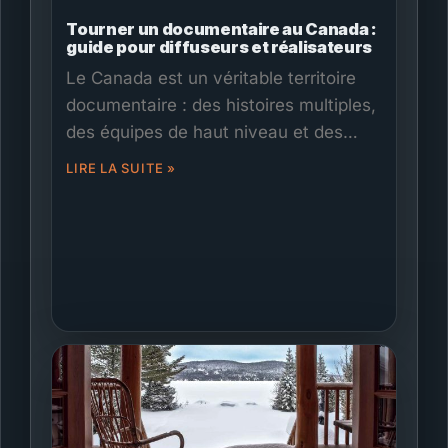
Tourner un documentaire au Canada :
guide pour diffuseurs et réalisateurs
Le Canada est un véritable territoire
documentaire : des histoires multiples,
des équipes de haut niveau et des
incitatifs solides. Ce guide couvre les
LIRE LA SUITE »
permis, incluant les parcs et les
protocoles locaux, la logistique de
terrain, l’accès aux régions éloignées
et hivernales, les rôles d’équipe, les
assurances, le financement et les
crédits d’impôt. Films.Solutions
rassemble les bons directeurs photo,
équipes de son et fixers pour garder
votre documentaire efficace,
sécuritaire et fidèle à votre vision.