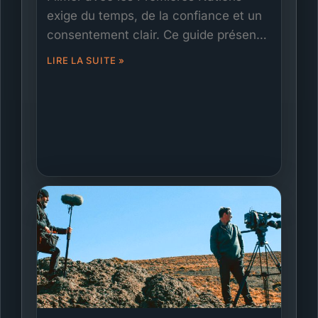
exige du temps, de la confiance et un
consentement clair. Ce guide présente
les protocoles respectueux, le dialogue
LIRE LA SUITE »
avec les Aînés et les gardiens du
savoir, les ententes de retombées
communautaires, l’accès aux langues
et les pratiques de sécurité culturelle,
de la préparation jusqu’à la diffusion.
Films.Solutions accompagne les
producteurs avec liaison locale,
logistique et équipes expérimentées
afin de respecter les priorités
communautaires tout en livrant un
travail de niveau international.