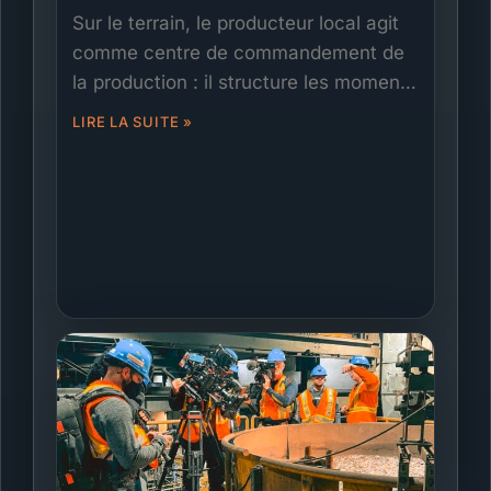
documentaire
Sur le terrain, le producteur local agit
comme centre de commandement de
la production : il structure les moments
clés du récit, sécurise les accès et les
LIRE LA SUITE »
permis, coordonne les équipes et la
sécurité, et règle les problèmes avant
qu’ils n’atteignent l’objectif. Ce guide
explique son rôle en cinéma et en
documentaire, ce qu’il faut attendre de
lui, quand en engager un, et comment
Films.Solutions déploie des
producteurs locaux d’élite partout au
Canada.