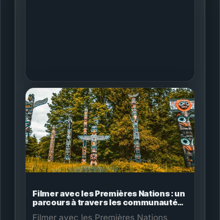
action. This guide covers access,
permits, crew, sound, long-lens
strategy and safe vantage points.
Films.Solutions equips Newfoundland
wildlife productions with local fixers,
gear and logistics for efficient,
respectful shooting.
Filmer avec les Premières Nations : un
parcours à travers les communautés
autochtones du Canada
Filmer avec les Premières Nations