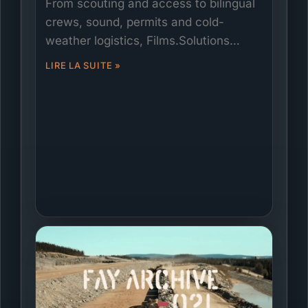
From scouting and access to bilingual
crews, sound, permits and cold-
weather logistics, Films.Solutions
delivered the Canadian backbone for A
LIRE LA SUITE »
Brief History of the Future. This
behind-the-scenes case study shares
our approach to planning, safety and
cinematography—turning tight
schedules into on-time, on-vision
episodes.