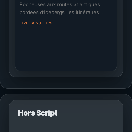
Rocheuses aux routes atlantiques
bordées d’icebergs, les itinéraires
routiers du Canada sont du pur
LIRE LA SUITE »
cinéma. Ce guide présente 10 routes
emblématiques pour les cinéastes, en
couvrant les paysages, l’accès, les
permis et la logistique. Avec
Films.Solutions, les producteurs ont
accès à des équipes, des véhicules et
un soutien partout au pays pour
transformer leurs voyages sur la route
en images inoubliables à l’écran.
Hors Script