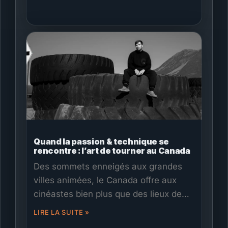
les plans technique, technologique,
budgétaire et environnemental. C’est
aussi un recherchiste infatigable et
curieux.
Quand la passion & technique se
rencontre : l’art de tourner au Canada
Des sommets enneigés aux grandes
villes animées, le Canada offre aux
cinéastes bien plus que des lieux de
tournage : il crée des liens. Découvrez
LIRE LA SUITE »
comment Films.Solutions rend cela