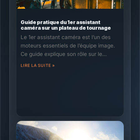
Guide pratique du 1er assistant
caméra sur un plateau de tournage
Le 1er assistant caméra est l’un des
moteurs essentiels de l’équipe image.
Ce guide explique son rôle sur le
terrain : préparation caméra, essais
LIRE LA SUITE »
d’objectifs, montage des
configurations, marques au sol,
gestion du focus sans fil, rapports
caméra, coordination avec le directeur
photo, l’opérateur caméra et le DIT.
Des habitudes de travail concrètes
pour garder les plans nets, l’équipe
efficace et la journée de tournage bien
organisée.