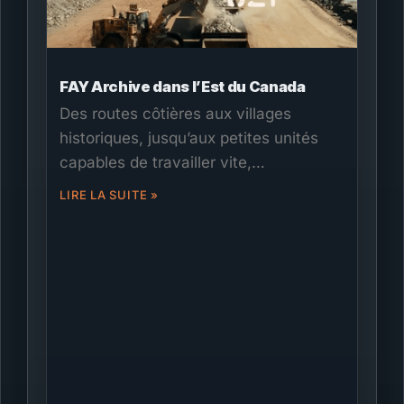
FAY Archive dans l’Est du Canada
Des routes côtières aux villages
historiques, jusqu’aux petites unités
capables de travailler vite,
Films.Solutions a accompagné FAY
LIRE LA SUITE »
Archive dans l’Est du Canada. Nous
avons coordonné les permis, les
équipes bilingues, la caméra et le son
cinéma, la logistique de déplacement
et une planification adaptée aux
conditions météo. Ce dossier illustre
comment la connaissance locale et la
préparation peuvent transformer un