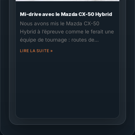
Mi-drive avec le Mazda CX-50 Hybrid
Nous avons mis le Mazda CX-50
Hybrid à l’épreuve comme le ferait une
équipe de tournage : routes de
repérage, caisses d’équipement,
LIRE LA SUITE »
cartes, communications et longues
journées sur le terrain. Cet essai
couvre l’espace de chargement, les
options de support de toit, la stabilité
AWD, le confort sur de longues
journées et l’intérêt d’un hybride
écoénergétique pour les budgets et
l’autonomie des tournages au Canada.