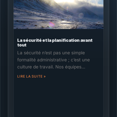
La sécurité et la planification avant
tout
La sécurité n’est pas une simple
formalité administrative ; c’est une
culture de travail. Nos équipes
canadiennes commencent par des
LIRE LA SUITE »
évaluations de risques, des briefings
clairs et les bons équipements de
protection individuelle, puis planifient
en fonction de la météo, de la faune et
de la logistique en région éloignée.
Nous coordonnons les permis, les