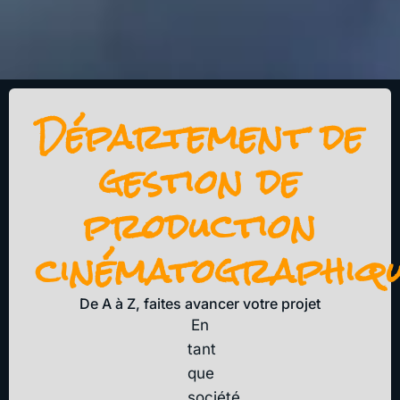
Département de
gestion de
production
cinématographiq
De A à Z, faites avancer votre projet
En
tant
que
société