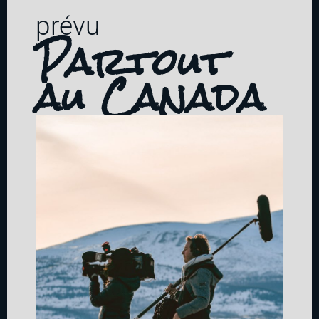
prévu
Partout
au Canada